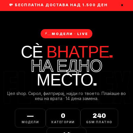
💸 БЕСПЛАТНА ДОСТАВА НАД 1.500 ДЕН
×
⚡
…
МОДЕЛИ · LIVE
СЀ
ВНАТРЕ.
НА ЕДНО
МЕСТО.
Цел shop. Скрол, филтрирaj, најди го твоето. Плаќаше во
кеш на врата · 14 дена замена.
—
0
240
МОДЕЛИ
КАТЕГОРИИ
GSM ПЛАТНО