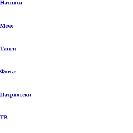
Натписи
Мече
Танги
Флекс
Патриотски
ТВ