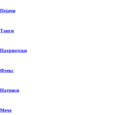
Пејачи
Танги
Патриотски
Флекс
Натписи
Мече