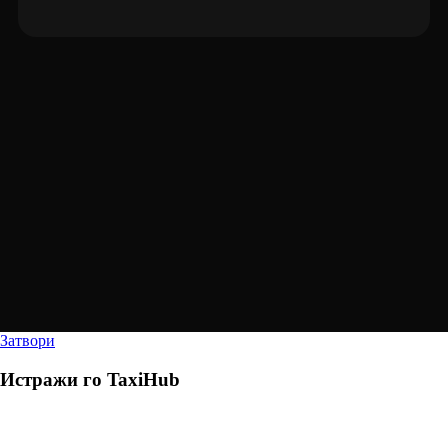
Затвори
Истражи го
TaxiHub