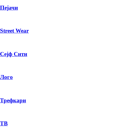
Пејачи
Street Wear
Сејф Сити
Лого
Трефкари
ТВ