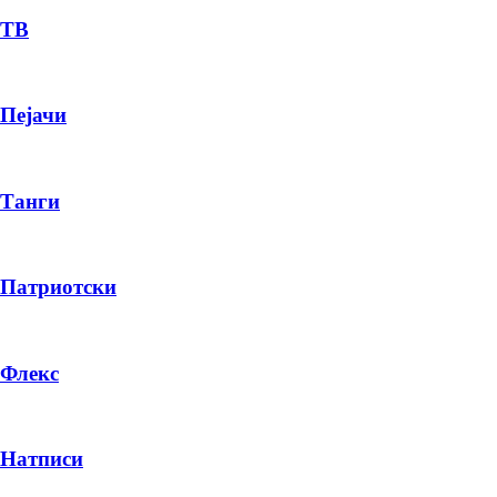
ТВ
Пејачи
Танги
Патриотски
Флекс
Натписи