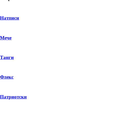
Натписи
Мече
Танги
Флекс
DROP 04
PRODUCT
Патриотски