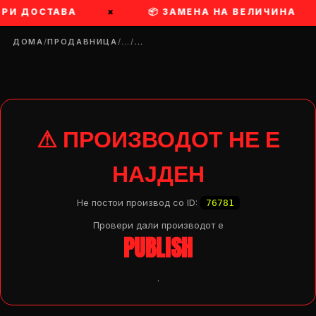
ПРИ ДОСТАВА
×
📦 ЗАМЕНА НА ВЕЛИЧИНА
ДОМА
/
ПРОДАВНИЦА
/
…
/
…
⚠ ПРОИЗВОДОТ НЕ Е
НАЈДЕН
Не постои производ со ID:
76781
Провери дали производот e
PUBLISH
.