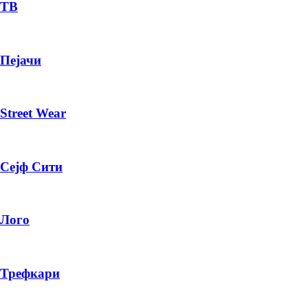
— ден
ТВ
ИЗБЕРИ ОПЦИЈА
Пејачи
ПЛАТИ ПРИ ДОСТАВА ВО КЕШ
Street Wear
Сејф Сити
Лого
Трефкари