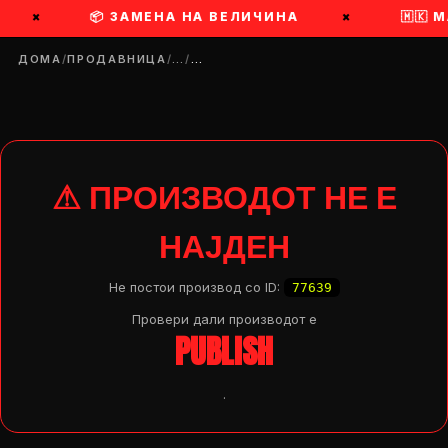
×
📦 ЗАМЕНА НА ВЕЛИЧИНА
×
🇲🇰 
ДОМА
/
ПРОДАВНИЦА
/
…
/
…
⚠ ПРОИЗВОДОТ НЕ Е
НАЈДЕН
Не постои производ со ID:
77639
Провери дали производот e
PUBLISH
.