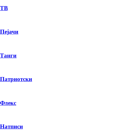
ТВ
Пејачи
Танги
Патриотски
Флекс
Натписи