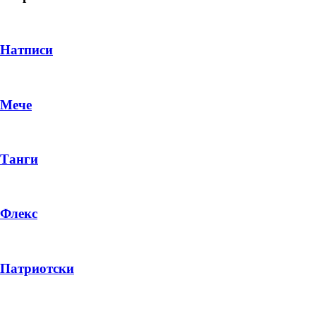
Натписи
Мече
Танги
Флекс
DROP 04
PRODUCT
Патриотски