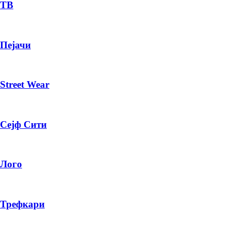
— ден
ТВ
ИЗБЕРИ ОПЦИЈА
Пејачи
ПЛАТИ ПРИ ДОСТАВА ВО КЕШ
Street Wear
Сејф Сити
Лого
Трефкари