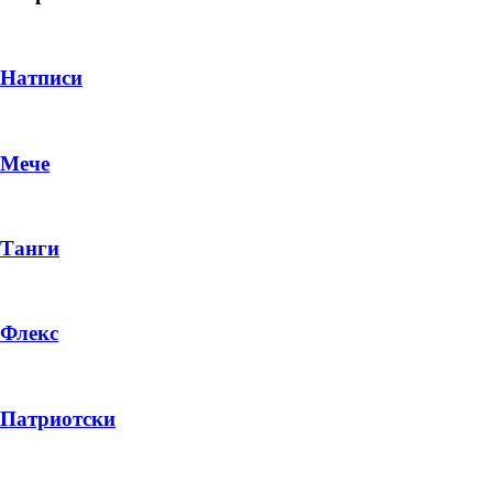
Натписи
Мече
Танги
Флекс
DROP 04
PRODUCT
Патриотски