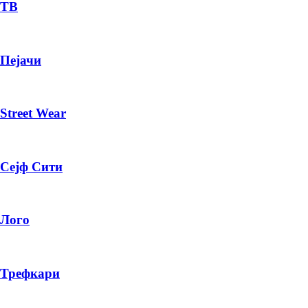
— ден
ТВ
ИЗБЕРИ ОПЦИЈА
Пејачи
ПЛАТИ ПРИ ДОСТАВА ВО КЕШ
Street Wear
Сејф Сити
Лого
Трефкари