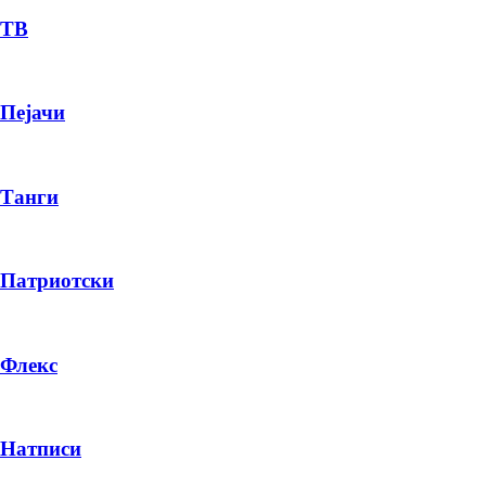
ТВ
Пејачи
Танги
Патриотски
Флекс
Натписи