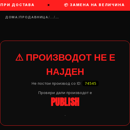
 ПРИ ДОСТАВА
×
📦 ЗАМЕНА НА ВЕЛИЧИНА
ДОМА
/
ПРОДАВНИЦА
/
…
/
…
⚠ ПРОИЗВОДОТ НЕ Е
НАЈДЕН
Не постои производ со ID:
74545
Провери дали производот e
PUBLISH
.