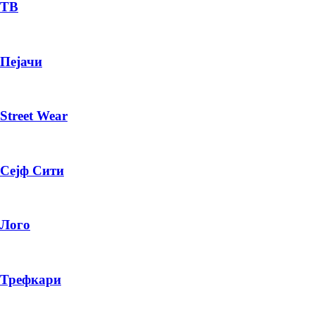
— ден
ТВ
ИЗБЕРИ ОПЦИЈА
Пејачи
ПЛАТИ ПРИ ДОСТАВА ВО КЕШ
Street Wear
Сејф Сити
Лого
Трефкари