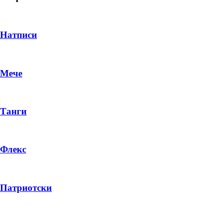
Натписи
Мече
Танги
Флекс
DROP 04
PRODUCT
Патриотски