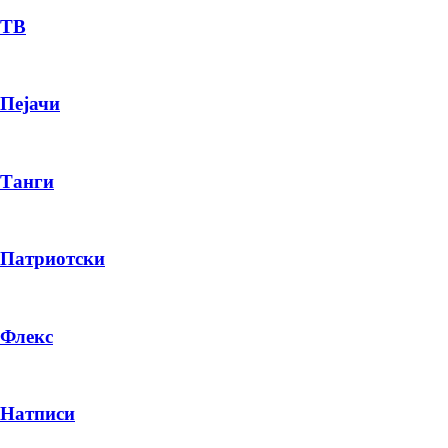
ТВ
Пејачи
Танги
Патриотски
Флекс
Натписи