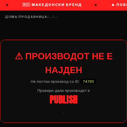
×
🇲🇰 МАКЕДОНСКИ БРЕНД
×
🔥 ПОБ
ДОМА
/
ПРОДАВНИЦА
/
…
/
…
⚠ ПРОИЗВОДОТ НЕ Е
НАЈДЕН
Не постои производ со ID:
74705
Провери дали производот e
PUBLISH
.