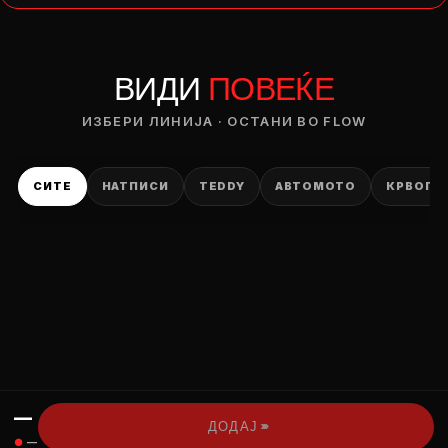
— ден
ВИДИ
ПОВЕЌЕ
ИЗБЕРИ ОПЦИЈА
ПЛАТИ ПРИ ДОСТАВА ВО КЕШ
ИЗБЕРИ ЛИНИЈА · ОСТАНИ ВО FLOW
СИТЕ
НАТПИСИ
TEDDY
АВТОМОТО
КРВОПИ
—
›››
ДОДАЈ
●
—