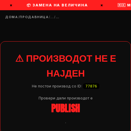
×
📦 ЗАМЕНА НА ВЕЛИЧИНА
×
🇲🇰
ДОМА
/
ПРОДАВНИЦА
/
…
/
…
⚠ ПРОИЗВОДОТ НЕ Е
НАЈДЕН
Не постои производ со ID:
77876
Провери дали производот e
PUBLISH
DROP 04
PRODUCT
.