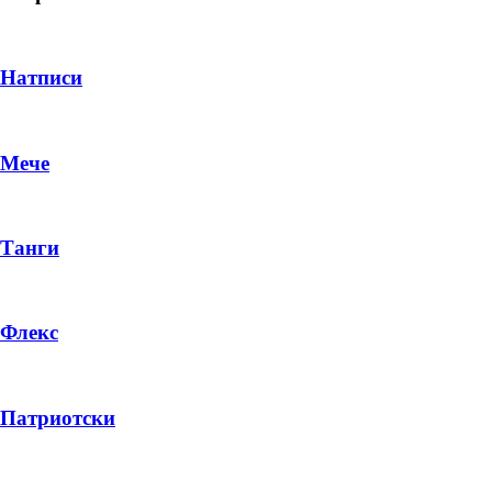
Натписи
Мече
Танги
Флекс
DROP 04
PRODUCT
Патриотски