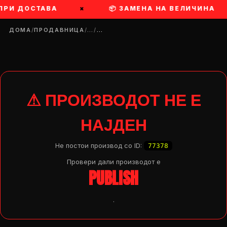
 ПРИ ДОСТАВА
×
📦 ЗАМЕНА НА ВЕЛИЧИНА
ДОМА
/
ПРОДАВНИЦА
/
…
/
…
⚠ ПРОИЗВОДОТ НЕ Е
НАЈДЕН
Не постои производ со ID:
77378
Провери дали производот e
PUBLISH
.