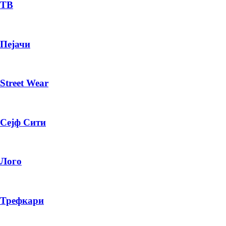
— ден
ТВ
ИЗБЕРИ ОПЦИЈА
Пејачи
ПЛАТИ ПРИ ДОСТАВА ВО КЕШ
Street Wear
Сејф Сити
Лого
Трефкари