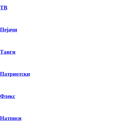
ТВ
Пејачи
Танги
Патриотски
Флекс
Натписи