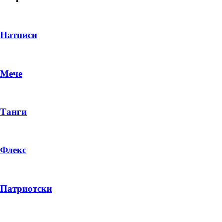
Натписи
Мече
Танги
Флекс
DROP 04
PRODUCT
Патриотски