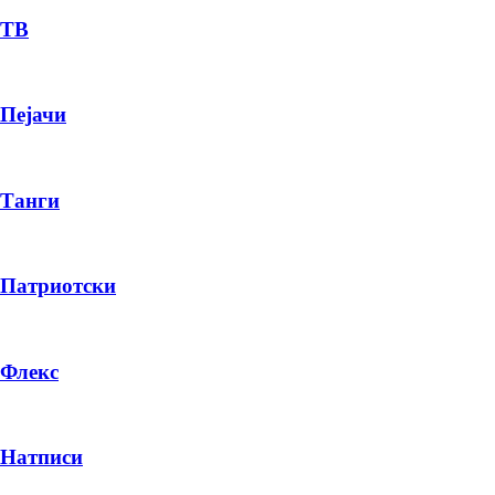
ТВ
Пејачи
Танги
Патриотски
Флекс
Натписи