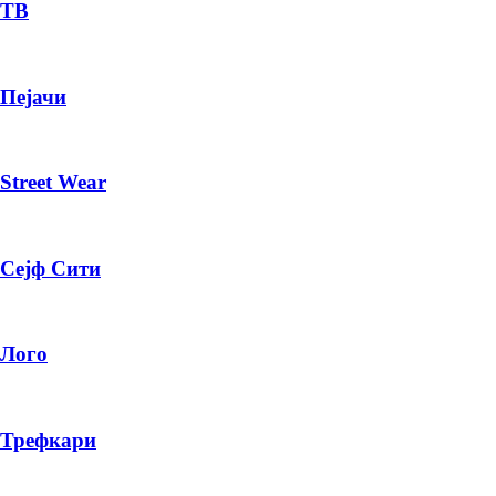
— ден
ТВ
ИЗБЕРИ ОПЦИЈА
Пејачи
ПЛАТИ ПРИ ДОСТАВА ВО КЕШ
Street Wear
Сејф Сити
Лого
Трефкари