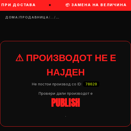
 ПРИ ДОСТАВА
×
📦 ЗАМЕНА НА ВЕЛИЧИНА
ДОМА
/
ПРОДАВНИЦА
/
…
/
…
⚠ ПРОИЗВОДОТ НЕ Е
НАЈДЕН
Не постои производ со ID:
78020
Провери дали производот e
PUBLISH
.