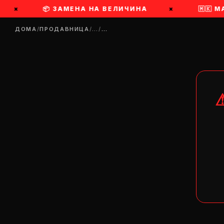
×
📦 ЗАМЕНА НА ВЕЛИЧИНА
×
🇲🇰 
ДОМА
/
ПРОДАВНИЦА
/
…
/
…
DR