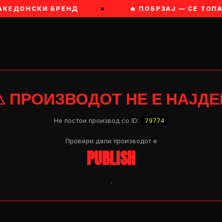
МАКЕДОНСКИ БРЕНД
×
🔥 ПОБРЗАЈ — СЕ ТОП
⚠ ПРОИЗВОДОТ НЕ Е НАЈДЕ
Не постои производ со ID:
79774
Провери дали производот e
PUBLISH
.
OP 04