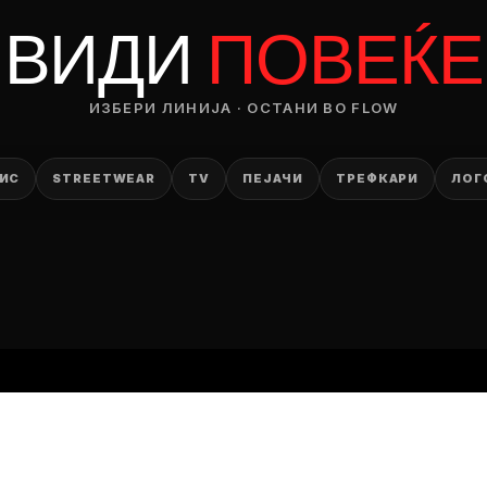
RODUCT
ВИДИ
ПОВЕЌЕ
— ден
ИЗБЕРИ ЛИНИЈА · ОСТАНИ ВО FLOW
ИЗБЕРИ ОПЦИЈА
ПЛАТИ ПРИ ДОСТАВА ВО КЕШ
ИС
STREETWEAR
TV
ПЕЈАЧИ
ТРЕФКАРИ
ЛОГ