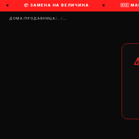
×
📦 ЗАМЕНА НА ВЕЛИЧИНА
×
🇲🇰 МА
ДОМА
/
ПРОДАВНИЦА
/
…
/
…