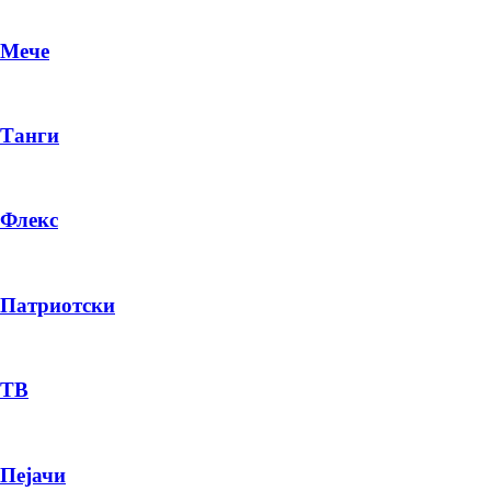
Мече
Танги
Флекс
Патриотски
DR
P
ТВ
Пејачи