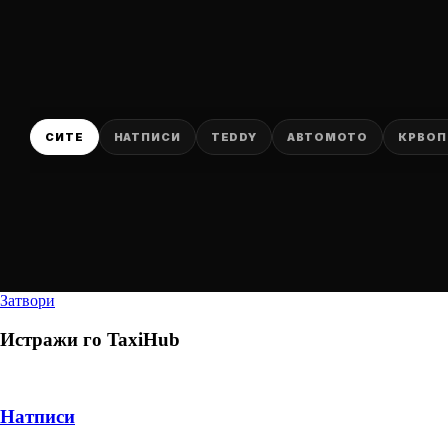
СИТЕ
НАТПИСИ
TEDDY
АВТОМОТО
КРВОП
Затвори
Истражи го
TaxiHub
Натписи