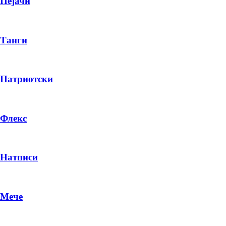
Пејачи
Танги
Патриотски
Флекс
Натписи
Мече