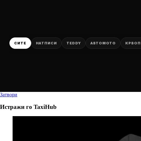
СИТЕ
НАТПИСИ
TEDDY
АВТОМОТО
КРВОП
Затвори
Истражи го
TaxiHub