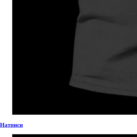
DR
P
Натписи