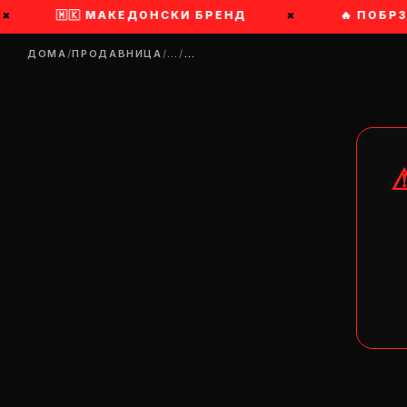
🇲🇰 МАКЕДОНСКИ БРЕНД
×
🔥 ПОБРЗАЈ 
ДОМА
/
ПРОДАВНИЦА
/
…
/
…