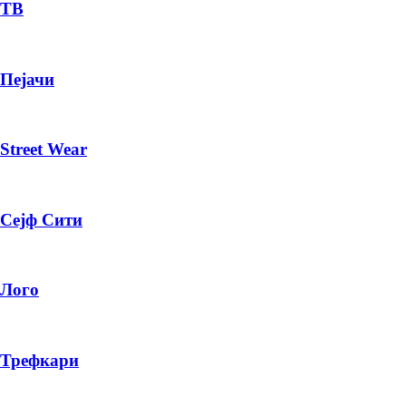
— ден
ТВ
ИЗБЕРИ ОПЦИЈА
Пејачи
ПЛАТИ ПРИ ДОСТАВА ВО КЕШ
Street Wear
Сејф Сити
Лого
Трефкари