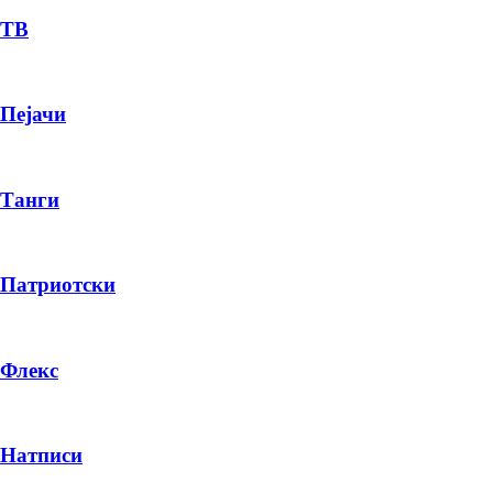
ТВ
Пејачи
Танги
Патриотски
Флекс
Натписи