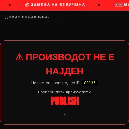
×
📦 ЗАМЕНА НА ВЕЛИЧИНА
×
🇲🇰 
ДОМА
/
ПРОДАВНИЦА
/
…
/
…
⚠ ПРОИЗВОДОТ НЕ Е
НАЈДЕН
Не постои производ со ID:
80135
Провери дали производот e
PUBLISH
.