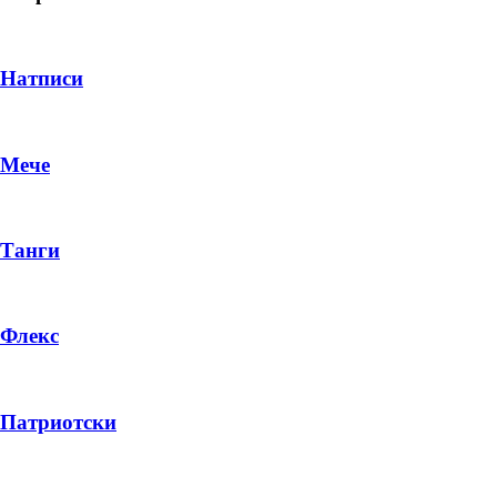
Натписи
Мече
Танги
Флекс
DROP 04
PRODUCT
Патриотски