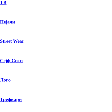
— ден
ТВ
ИЗБЕРИ ОПЦИЈА
Пејачи
ПЛАТИ ПРИ ДОСТАВА ВО КЕШ
Street Wear
Сејф Сити
Лого
Трефкари