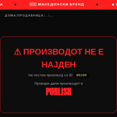
А
×
🇲🇰 МАКЕДОНСКИ БРЕНД
×
🔥
ДОМА
/
ПРОДАВНИЦА
/
…
/
…
⚠ ПРОИЗВОДОТ НЕ Е
НАЈДЕН
Не постои производ со ID:
80209
Провери дали производот e
PUBLISH
.