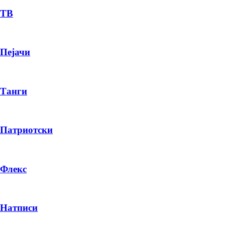
ТВ
Пејачи
Танги
Патриотски
Флекс
Натписи