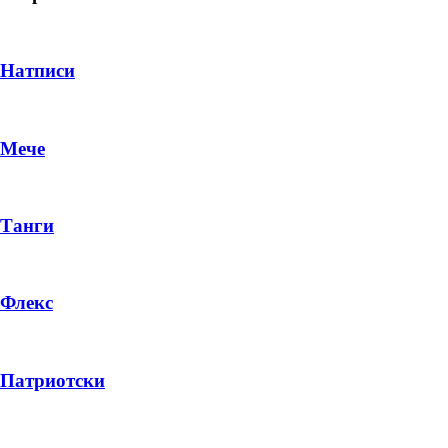
Натписи
Мече
Танги
Флекс
DROP 04
PRODUCT
Патриотски