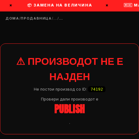
×
📦 ЗАМЕНА НА ВЕЛИЧИНА
×
🇲🇰 
ДОМА
/
ПРОДАВНИЦА
/
…
/
…
⚠ ПРОИЗВОДОТ НЕ Е
НАЈДЕН
Не постои производ со ID:
74192
Провери дали производот e
PUBLISH
.