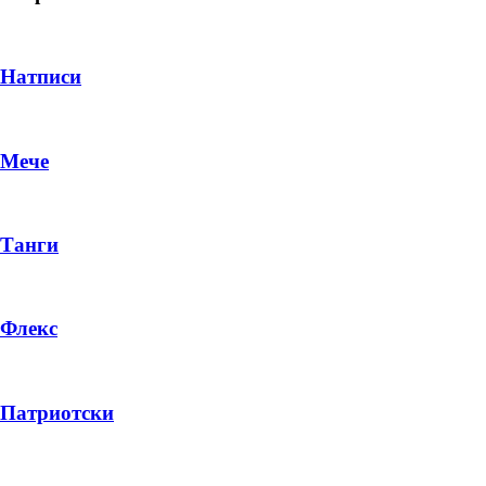
Натписи
Мече
Танги
Флекс
DROP 04
PRODUCT
Патриотски