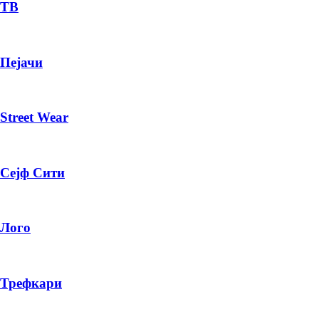
— ден
ТВ
ИЗБЕРИ ОПЦИЈА
Пејачи
ПЛАТИ ПРИ ДОСТАВА ВО КЕШ
Street Wear
Сејф Сити
Лого
Трефкари