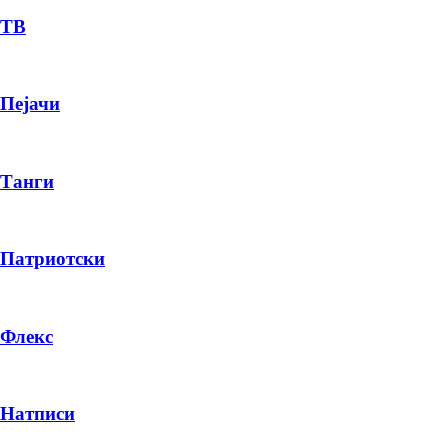
ТВ
Пејачи
Танги
Патриотски
Флекс
Натписи