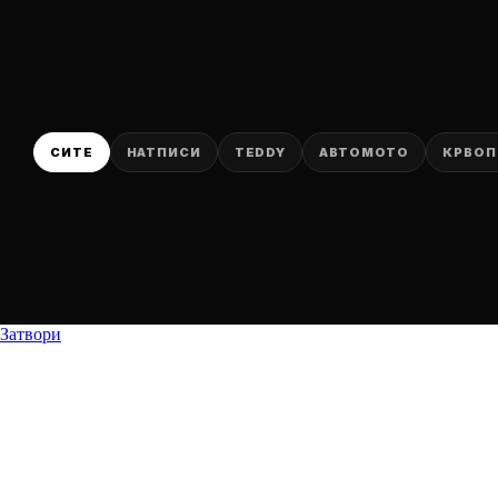
P
СИТЕ
НАТПИСИ
TEDDY
АВТОМОТО
КРВОП
Затвори