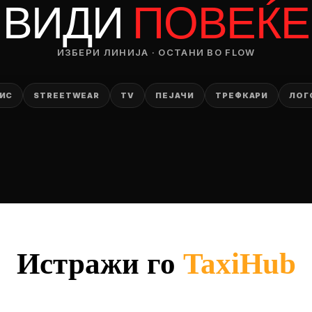
ВИДИ
ПОВЕЌЕ
RODUCT
— ден
ИЗБЕРИ ЛИНИЈА · ОСТАНИ ВО FLOW
ИЗБЕРИ ОПЦИЈА
ИС
STREETWEAR
TV
ПЕЈАЧИ
ТРЕФКАРИ
ЛОГ
ПЛАТИ ПРИ ДОСТАВА ВО КЕШ
Истражи го
TaxiHub