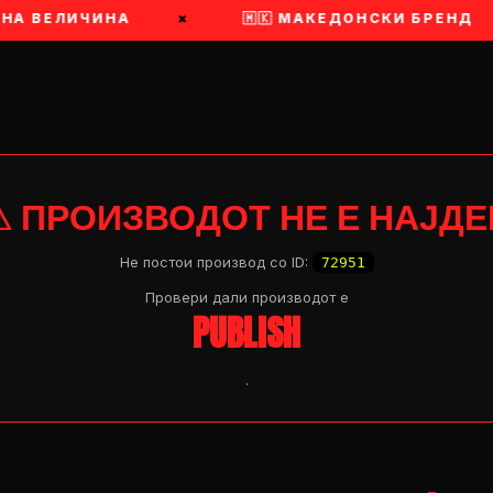
 НА ВЕЛИЧИНА
×
🇲🇰 МАКЕДОНСКИ БРЕНД
⚠ ПРОИЗВОДОТ НЕ Е НАЈДЕ
Не постои производ со ID:
72951
Провери дали производот e
PUBLISH
.
OP 04