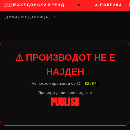
🇰 МАКЕДОНСКИ БРЕНД
×
🔥 ПОБРЗАЈ — СЕ 
ДОМА
/
ПРОДАВНИЦА
/
…
/
…
⚠ ПРОИЗВОДОТ НЕ Е
НАЈДЕН
Не постои производ со ID:
82787
Провери дали производот e
PUBLISH
.