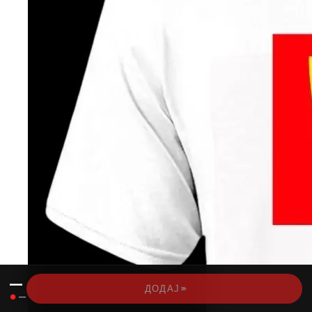
—
›››
ДОДАЈ
●
—