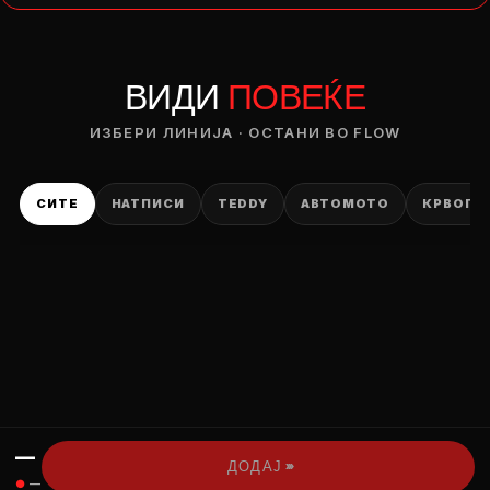
— ден
ВИДИ
ПОВЕЌЕ
ИЗБЕРИ ОПЦИЈА
ПЛАТИ ПРИ ДОСТАВА ВО КЕШ
ИЗБЕРИ ЛИНИЈА · ОСТАНИ ВО FLOW
СИТЕ
НАТПИСИ
TEDDY
АВТОМОТО
КРВОПИ
—
›››
ДОДАЈ
●
—