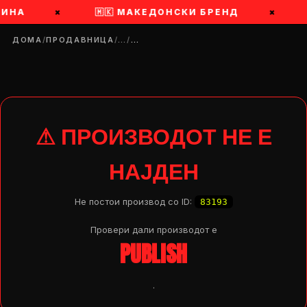
ЧИНА
×
🇲🇰 МАКЕДОНСКИ БРЕНД
×
ДОМА
/
ПРОДАВНИЦА
/
…
/
…
⚠ ПРОИЗВОДОТ НЕ Е
НАЈДЕН
Не постои производ со ID:
83193
Провери дали производот e
PUBLISH
DROP 04
PRODUCT
.