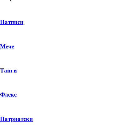
Натписи
Мече
Танги
Флекс
DROP 04
PRODUCT
Патриотски