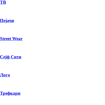
— ден
ТВ
ИЗБЕРИ ОПЦИЈА
Пејачи
ПЛАТИ ПРИ ДОСТАВА ВО КЕШ
Street Wear
Сејф Сити
Лого
Трефкари