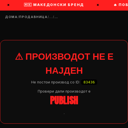
×
🇲🇰 МАКЕДОНСКИ БРЕНД
×
🔥 ПО
ДОМА
/
ПРОДАВНИЦА
/
…
/
…
⚠ ПРОИЗВОДОТ НЕ Е
НАЈДЕН
Не постои производ со ID:
83436
Провери дали производот e
PUBLISH
.