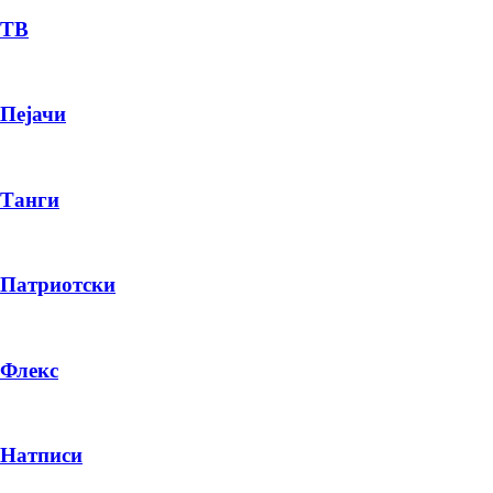
ТВ
Пејачи
Танги
Патриотски
Флекс
Натписи