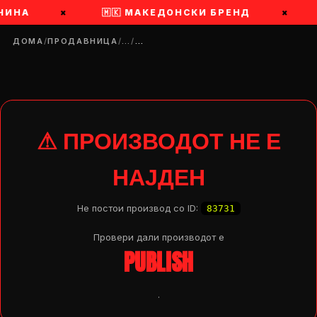
ЧИНА
×
🇲🇰 МАКЕДОНСКИ БРЕНД
×
ДОМА
/
ПРОДАВНИЦА
/
…
/
…
⚠ ПРОИЗВОДОТ НЕ Е
НАЈДЕН
Не постои производ со ID:
83731
Провери дали производот e
PUBLISH
DROP 04
PRODUCT
.