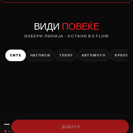
— ден
ВИДИ
ПОВЕЌЕ
ИЗБЕРИ ОПЦИЈА
ПЛАТИ ПРИ ДОСТАВА ВО КЕШ
ИЗБЕРИ ЛИНИЈА · ОСТАНИ ВО FLOW
СИТЕ
НАТПИСИ
TEDDY
АВТОМОТО
КРВОПИ
—
›››
ДОДАЈ
●
—