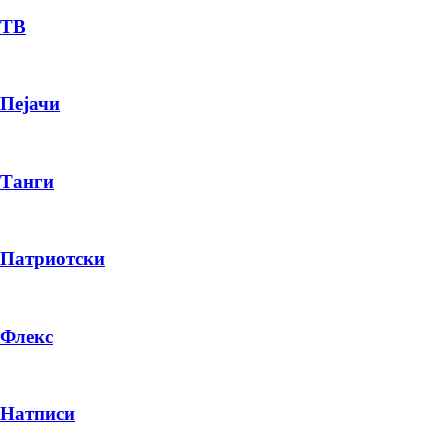
ТВ
Пејачи
Танги
Патриотски
Флекс
Натписи