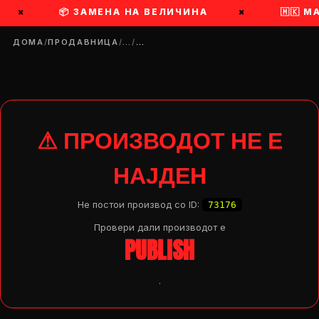
×
📦 ЗАМЕНА НА ВЕЛИЧИНА
×
🇲🇰 
ДОМА
/
ПРОДАВНИЦА
/
…
/
…
⚠ ПРОИЗВОДОТ НЕ Е
НАЈДЕН
Не постои производ со ID:
73176
Провери дали производот e
PUBLISH
.