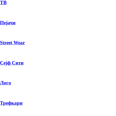
— ден
ТВ
ИЗБЕРИ ОПЦИЈА
Пејачи
ПЛАТИ ПРИ ДОСТАВА ВО КЕШ
Street Wear
Сејф Сити
Лого
Трефкари