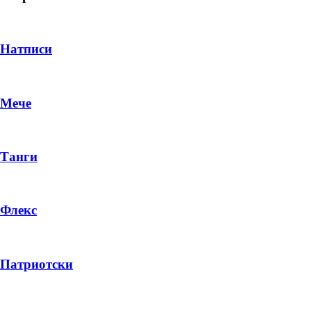
Натписи
Мече
Танги
Флекс
DROP 04
PRODUCT
Патриотски