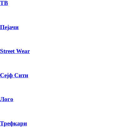
— ден
ТВ
ИЗБЕРИ ОПЦИЈА
Пејачи
ПЛАТИ ПРИ ДОСТАВА ВО КЕШ
Street Wear
Сејф Сити
Лого
Трефкари