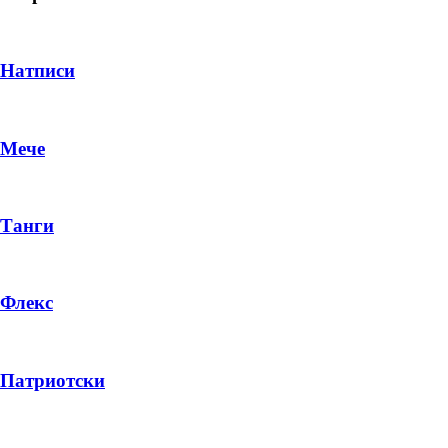
Натписи
Мече
Танги
Флекс
DROP 04
PRODUCT
Патриотски