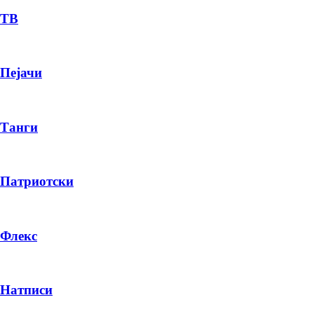
ТВ
Пејачи
Танги
Патриотски
Флекс
Натписи