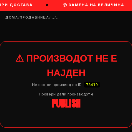
ПРИ ДОСТАВА
×
📦 ЗАМЕНА НА ВЕЛИЧИНА
ДОМА
/
ПРОДАВНИЦА
/
…
/
…
⚠ ПРОИЗВОДОТ НЕ Е
НАЈДЕН
Не постои производ со ID:
73419
Провери дали производот e
PUBLISH
.