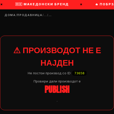
×
🇲🇰 МАКЕДОНСКИ БРЕНД
×
🔥 ПОБРЗ
ДОМА
/
ПРОДАВНИЦА
/
…
/
…
⚠ ПРОИЗВОДОТ НЕ Е
НАЈДЕН
Не постои производ со ID:
73658
Провери дали производот e
PUBLISH
.