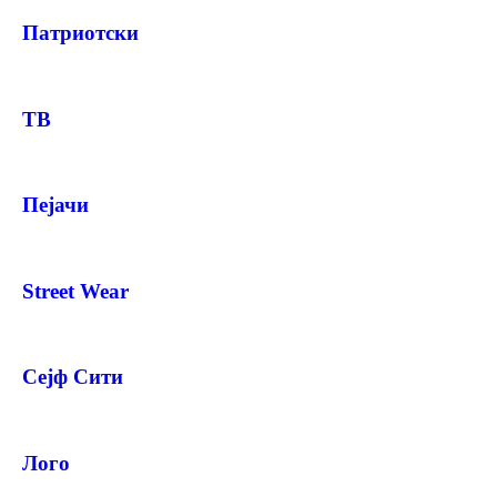
Патриотски
ТВ
Пејачи
Street Wear
Сејф Сити
Лого