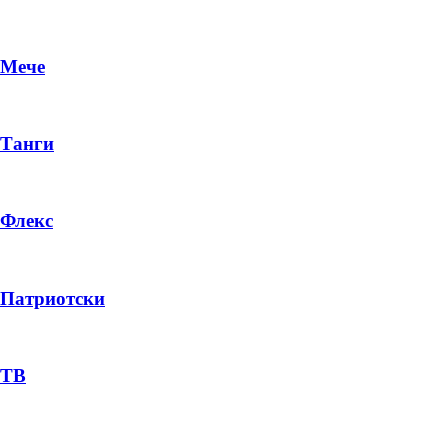
Мече
Танги
Флекс
Патриотски
ТВ