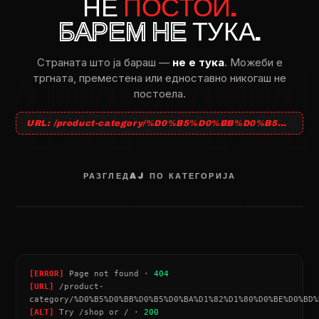
НЕ
ПОСТОИ.
БАРЕМ НЕ
ТУКА.
Страната што ja бараш —
не e тука
. Можеби e
тргната, преместена или едноставно никогаш не
постоела.
URL: /product-category/%D0%B5%D0%BB%D0%B5%D0%BA%D1%82%D1%80%D0%BE%D0%BD%D0%B8%D0%BA%D0%B0/
РАЗГЛЕДAJ ПО КАТЕГОРИЈА
НАТПИСИ
МЕЧИЊА
SEND NUDES
→
→
[ERROR]
Page not found ·
404
[URL]
/product-
category/%D0%B5%D0%BB%D0%B5%D0%BA%D1%82%D1%80%D0%BE%D0%BD%
[ALT]
Try /shop or / ·
200