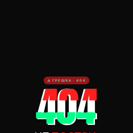
404
⚠ ГРЕШКА · 404