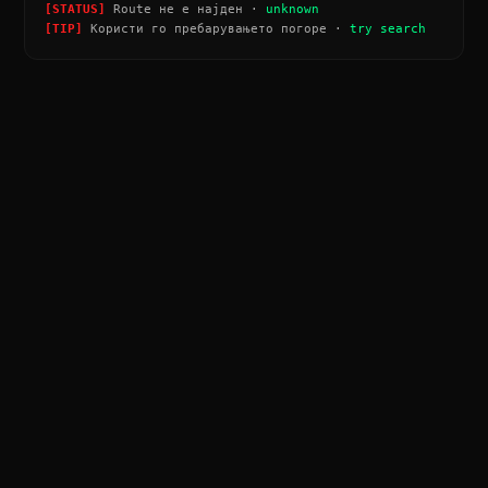
[STATUS]
Route не е најден ·
unknown
[TIP]
Користи го пребарувањето погоре ·
try search