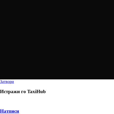
Затвори
Истражи го
TaxiHub
Натписи