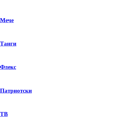
Мече
Танги
Флекс
Патриотски
ТВ