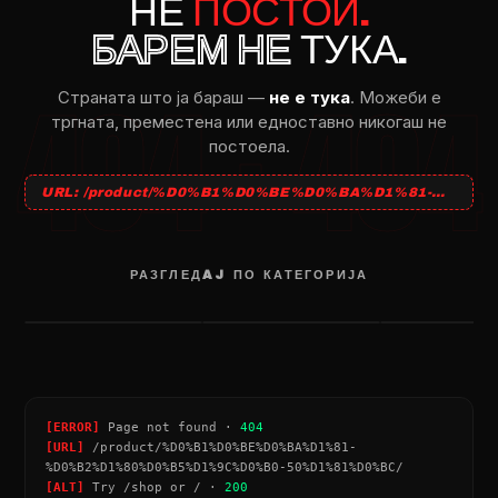
НЕ
ПОСТОИ.
БАРЕМ НЕ
ТУКА.
Страната што ja бараш —
не e тука
. Можеби e
тргната, преместена или едноставно никогаш не
постоела.
URL: /product/%D0%B1%D0%BE%D0%BA%D1%81-%D0%B2%D1%80%D0%B5%D1%9C%D0%B0-50%D1%81%D0%BC/
РАЗГЛЕДAJ ПО КАТЕГОРИЈА
НАТПИСИ
МЕЧИЊА
SEND NUDES
→
→
[ERROR]
Page not found ·
404
[URL]
/product/%D0%B1%D0%BE%D0%BA%D1%81-
%D0%B2%D1%80%D0%B5%D1%9C%D0%B0-50%D1%81%D0%BC/
[ALT]
Try /shop or / ·
200