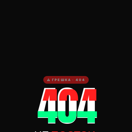
404
⚠ ГРЕШКА · 404