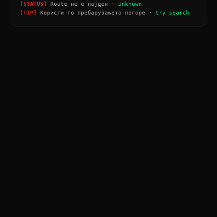
[STATUS]
Route не е најден ·
unknown
[TIP]
Користи го пребарувањето погоре ·
try search