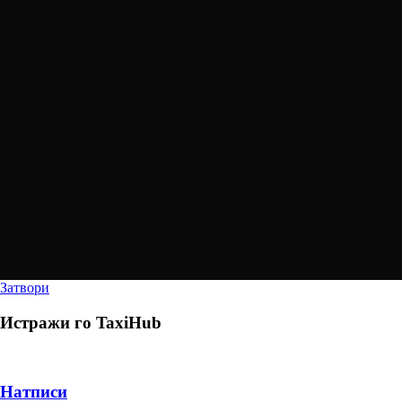
Затвори
Истражи го
TaxiHub
Натписи