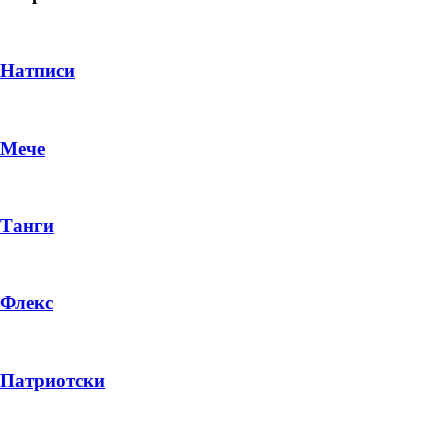
Натписи
Мече
Танги
Флекс
DROP 04
PRODUCT
Патриотски