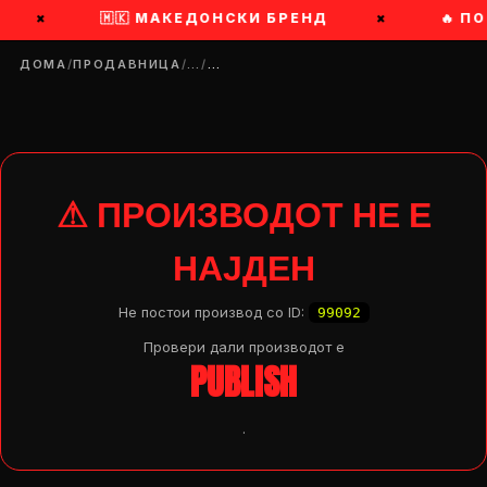
×
🇲🇰 МАКЕДОНСКИ БРЕНД
×
🔥 П
ДОМА
/
ПРОДАВНИЦА
/
…
/
…
⚠ ПРОИЗВОДОТ НЕ Е
НАЈДЕН
Не постои производ со ID:
99092
Провери дали производот e
PUBLISH
.