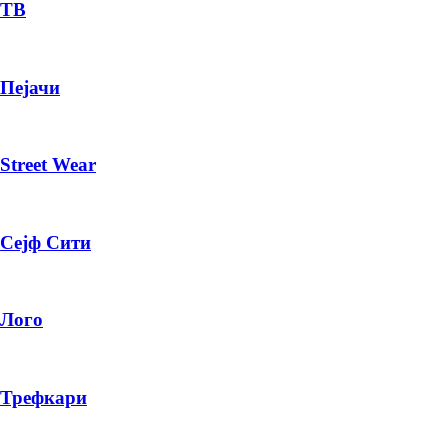
— ден
ТВ
ИЗБЕРИ ОПЦИЈА
Пејачи
ПЛАТИ ПРИ ДОСТАВА ВО КЕШ
Street Wear
Сејф Сити
Лого
Трефкари