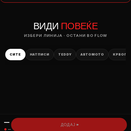
— ден
ВИДИ
ПОВЕЌЕ
ИЗБЕРИ ОПЦИЈА
ПЛАТИ ПРИ ДОСТАВА ВО КЕШ
ИЗБЕРИ ЛИНИЈА · ОСТАНИ ВО FLOW
СИТЕ
НАТПИСИ
TEDDY
АВТОМОТО
КРВОПИ
—
›››
ДОДАЈ
●
—