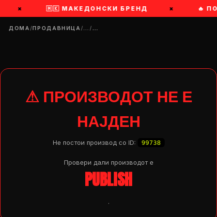
×
🇲🇰 МАКЕДОНСКИ БРЕНД
×
🔥 П
ДОМА
/
ПРОДАВНИЦА
/
…
/
…
⚠ ПРОИЗВОДОТ НЕ Е
НАЈДЕН
Не постои производ со ID:
99738
Провери дали производот e
PUBLISH
DROP 04
PRODUCT
.