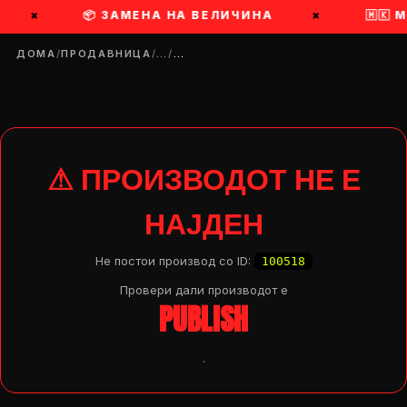
×
📦 ЗАМЕНА НА ВЕЛИЧИНА
×
🇲🇰 
ДОМА
/
ПРОДАВНИЦА
/
…
/
…
⚠ ПРОИЗВОДОТ НЕ Е
НАЈДЕН
Не постои производ со ID:
100518
Провери дали производот e
PUBLISH
.