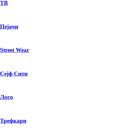
— ден
ТВ
ИЗБЕРИ ОПЦИЈА
Пејачи
ПЛАТИ ПРИ ДОСТАВА ВО КЕШ
Street Wear
Сејф Сити
Лого
Трефкари