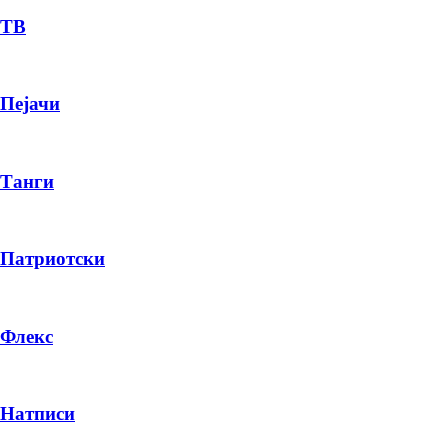
ТВ
Пејачи
Танги
Патриотски
Флекс
Натписи