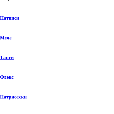
Натписи
Мече
Танги
Флекс
DROP 04
PRODUCT
Патриотски