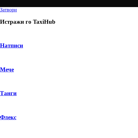
Затвори
Истражи го
TaxiHub
Натписи
Мече
Танги
Флекс