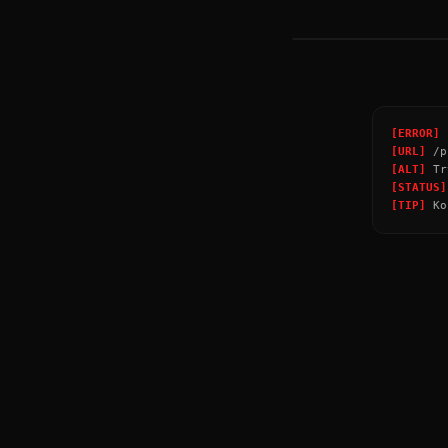
НАТПИСИ
→
[ERROR]
P
[URL]
/p
[ALT]
Tr
[STATUS]
[TIP]
Ко