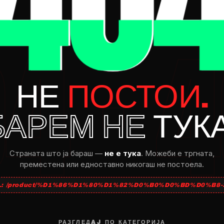
НЕ
ПОСТОИ.
БАРЕМ НЕ
ТУКА
Страната што ja бараш —
не e тука
. Можеби e тргната,
преместена или едноставно никогаш не постоела.
L: /product/%D1%86%D1%80%D1%82%D0%B0%D0%BD%D0%B8-3
РАЗГЛЕДAJ ПО КАТЕГОРИЈА