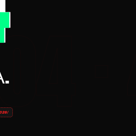
.
26/