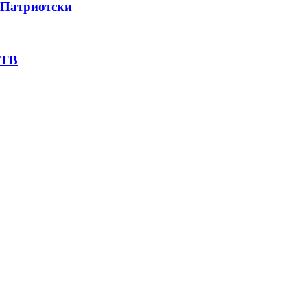
Патриотски
ТВ
Пејачи
Street Wear
Сејф Сити
Лого