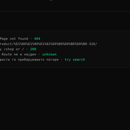
МЕЧИЊА
SEND NUDES
АВТОМОТО
→
→
age not found ·
404
roduct/%D1%86%D1%80%D1%82%D0%B0%D0%BD%D0%B8-326/
y /shop or / ·
200
Route не е најден ·
unknown
ристи го пребарувањето погоре ·
try search