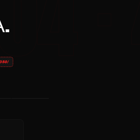
.
50/
КРВОПИС
УЛИЦА
ТВ
→
→
→