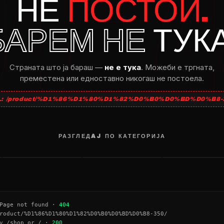
НЕ
ПОСТОИ.
БАРЕМ НЕ
ТУКА
Страната што ja бараш —
не e тука
. Можеби e тргната,
преместена или едноставно никогаш не постоела.
L: /product/%D1%86%D1%80%D1%82%D0%B0%D0%BD%D0%B8-3
РАЗГЛЕДAJ ПО КАТЕГОРИЈА
МЕЧИЊА
SEND NUDES
АВТОМОТО
→
→
age not found ·
404
roduct/%D1%86%D1%80%D1%82%D0%B0%D0%BD%D0%B8-350/
y /shop or / ·
200