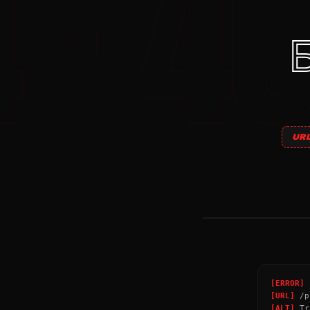
UR
НАТПИСИ
→
[ERROR]
P
[URL]
/p
[ALT]
Tr