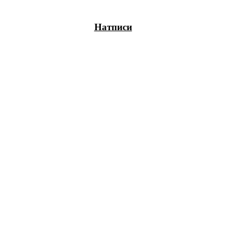
— ден
Натписи
ИЗБЕРИ ОПЦИЈА
ПЛАТИ ПРИ ДОСТАВА ВО КЕШ