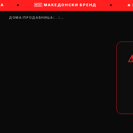
×
🇲🇰 МАКЕДОНСКИ БРЕНД
×
🔥 П
ДОМА
/
ПРОДАВНИЦА
/
…
/
…