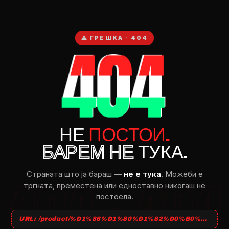
404
⚠ ГРЕШКА · 404
НЕ
ПОСТОИ.
БАРЕМ НЕ
ТУКА.
Страната што ja бараш —
не e тука
. Можеби e
тргната, преместена или едноставно никогаш не
постоела.
URL: /product/%D1%86%D1%80%D1%82%D0%B0%D0%BD%D0%B8-609/