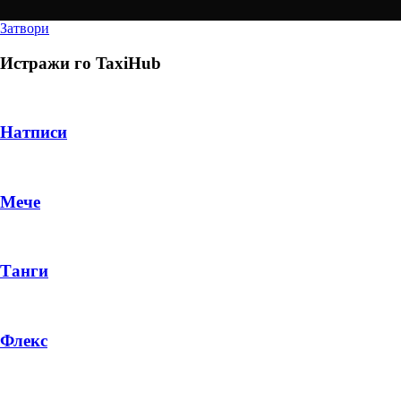
Затвори
Истражи го
TaxiHub
Натписи
Мече
Танги
Флекс