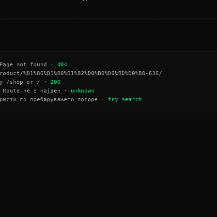
МЕЧИЊА
SEND NUDES
АВТОМОТО
→
→
age not found ·
404
roduct/%D1%86%D1%80%D1%82%D0%B0%D0%BD%D0%B8-636/
y /shop or / ·
200
Route не е најден ·
unknown
ристи го пребарувањето погоре ·
try search