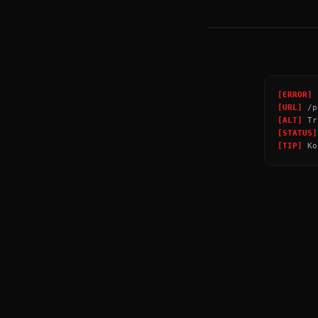
НАТПИСИ
→
[ERROR]
P
[URL]
/p
[ALT]
Tr
[STATUS]
[TIP]
Ко