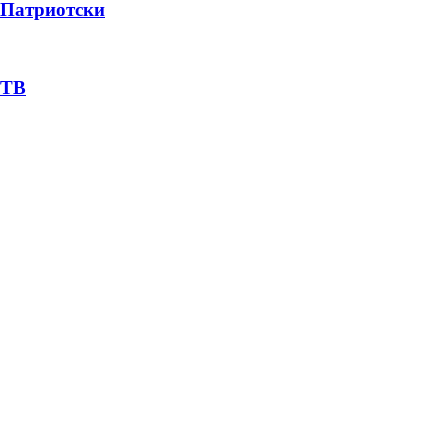
Патриотски
ТВ
Пејачи
Street Wear
Сејф Сити
Лого