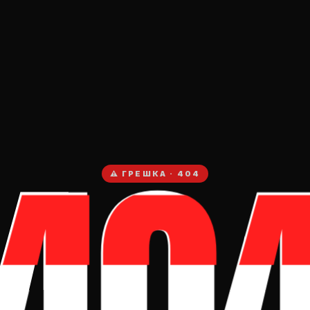
40
⚠ ГРЕШКА · 404