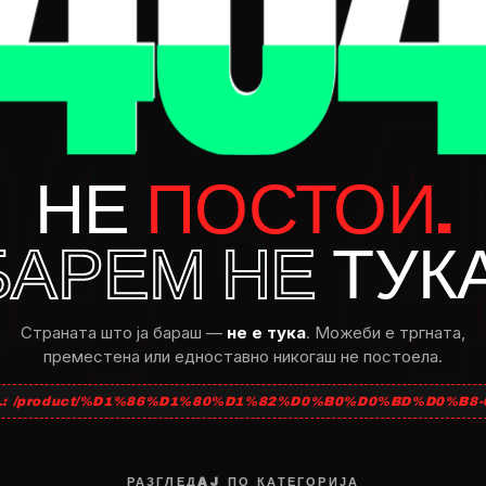
НЕ
ПОСТОИ.
БАРЕМ НЕ
ТУКА
Страната што ja бараш —
не e тука
. Можеби e тргната,
преместена или едноставно никогаш не постоела.
L: /product/%D1%86%D1%80%D1%82%D0%B0%D0%BD%D0%B8-6
РАЗГЛЕДAJ ПО КАТЕГОРИЈА