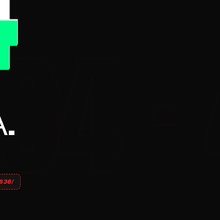
.
36/