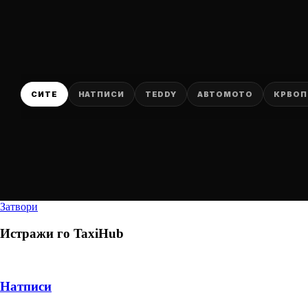
СИТЕ
НАТПИСИ
TEDDY
АВТОМОТО
КРВОП
Затвори
Истражи го
TaxiHub
Натписи