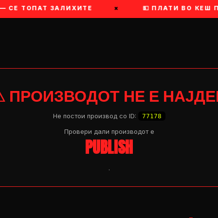
— СЕ ТОПАТ ЗАЛИХИТЕ
×
💵 ПЛАТИ ВО КЕШ П
⚠ ПРОИЗВОДОТ НЕ Е НАЈДЕ
Не постои производ со ID:
77178
Провери дали производот e
PUBLISH
.