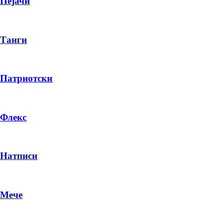
Пејачи
Танги
Патриотски
Флекс
Натписи
Мече