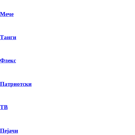
Мече
Танги
Флекс
Патриотски
DR
P
ТВ
Пејачи