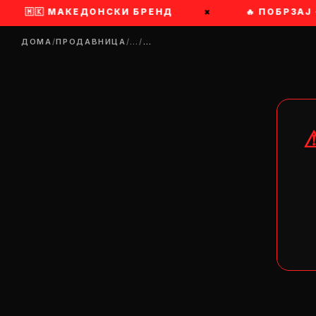
🇲🇰 МАКЕДОНСКИ БРЕНД
×
🔥 ПОБРЗАЈ 
ДОМА
/
ПРОДАВНИЦА
/
…
/
…