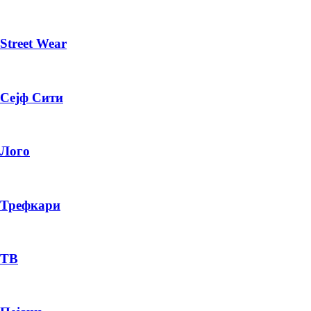
Street Wear
Сејф Сити
Лого
Трефкари
ТВ