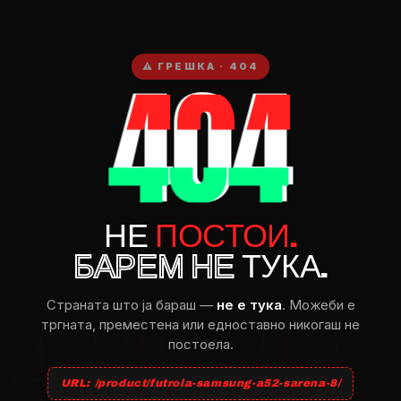
404
⚠ ГРЕШКА · 404
НЕ
ПОСТОИ.
БАРЕМ НЕ
ТУКА.
Страната што ja бараш —
не e тука
. Можеби e
тргната, преместена или едноставно никогаш не
постоела.
URL: /product/futrola-samsung-a52-sarena-8/