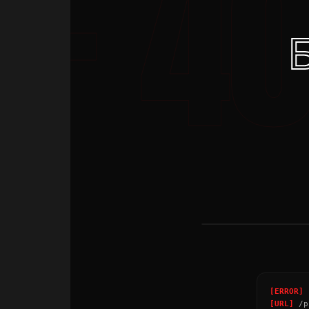
НАТПИСИ
→
[ERROR]
P
[URL]
/p