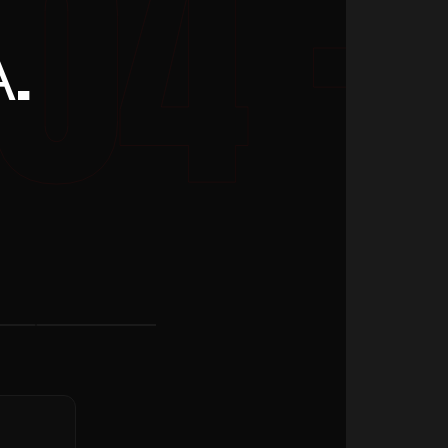
.
КРВОПИС
УЛИЦА
ТВ
→
→
→