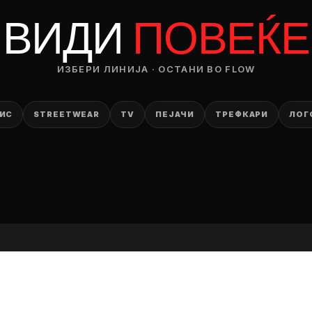
RODUCT
ВИДИ
ПОВЕЌЕ
— ден
ИЗБЕРИ ЛИНИЈА · ОСТАНИ ВО FLOW
ИЗБЕРИ ОПЦИЈА
ПЛАТИ ПРИ ДОСТАВА ВО КЕШ
ИС
STREETWEAR
TV
ПЕЈАЧИ
ТРЕФКАРИ
ЛОГ