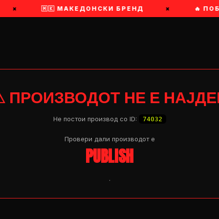
×
🇲🇰 МАКЕДОНСКИ БРЕНД
×
🔥 ПО
⚠ ПРОИЗВОДОТ НЕ Е НАЈДЕ
Не постои производ со ID:
74032
Провери дали производот e
PUBLISH
.
OP 04