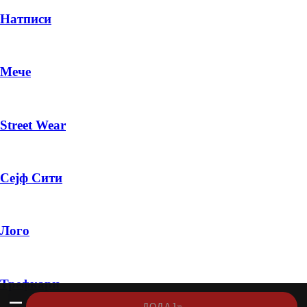
Натписи
Мече
Street Wear
Сејф Сити
Лого
Трефкари
—
›››