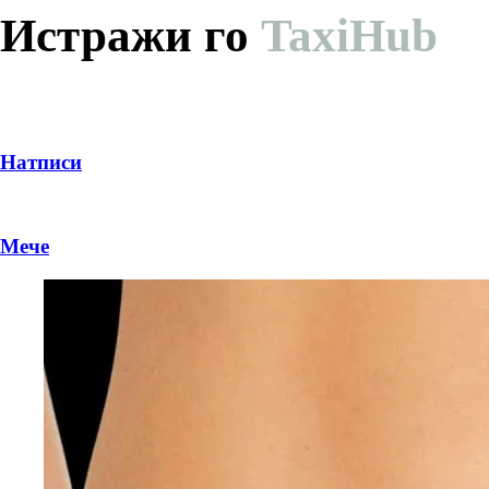
Истражи го
TaxiHub
Натписи
Мече