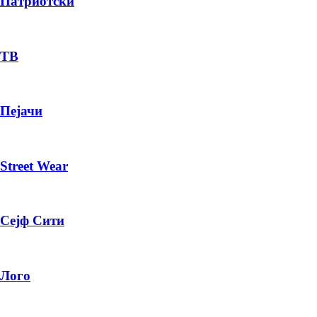
Патриотски
— ден
ТВ
ИЗБЕРИ ОПЦИЈА
ПЛАТИ ПРИ ДОСТАВА ВО КЕШ
Пејачи
Street Wear
Сејф Сити
Лого