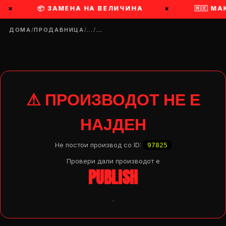
×
📦 ЗАМЕНА НА ВЕЛИЧИНА
×
🇲🇰 МАК
ДОМА
/
ПРОДАВНИЦА
/
…
/
…
⚠ ПРОИЗВОДОТ НЕ Е
НАЈДЕН
Не постои производ со ID:
97825
Провери дали производот e
PUBLISH
.