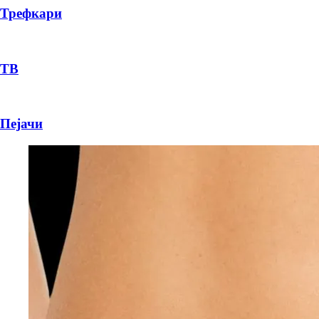
Трефкари
ТВ
Пејачи