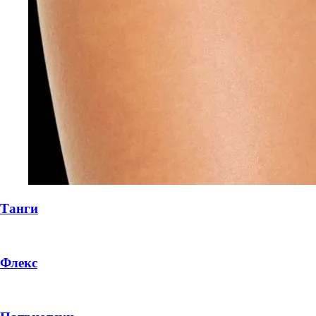
Танги
Флекс
DROP 04
PRODUCT