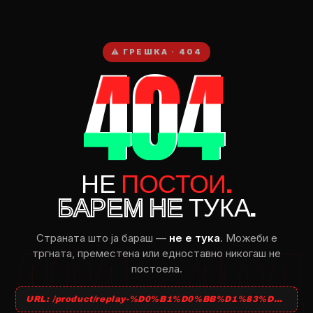
404
⚠ ГРЕШКА · 404
НЕ
ПОСТОИ.
БАРЕМ НЕ
ТУКА.
Страната што ja бараш —
не e тука
. Можеби e
тргната, преместена или едноставно никогаш не
постоела.
URL: /product/replay-%D0%B1%D0%BB%D1%83%D0%B7%D0%BE%D0%BD/